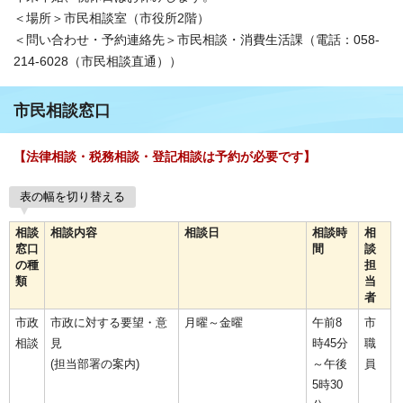
＜場所＞市民相談室（市役所2階）
＜問い合わせ・予約連絡先＞市民相談・消費生活課（電話：058-
214-6028（市民相談直通））
市民相談窓口
【法律相談・税務相談・登記相談は予約が必要です】
表の幅を切り替える
相談
相談内容
相談日
相談時
相
窓口
間
談
の種
担
類
当
者
市政
市政に対する要望・意
月曜～金曜
午前8
市
相談
見
時45分
職
(担当部署の案内)
～午後
員
5時30