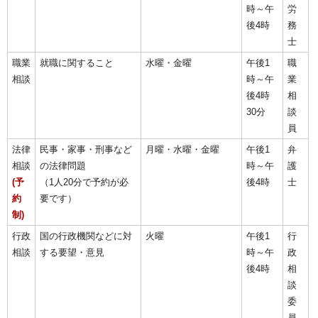
時～午
労
後4時
務
士
職業
就職に関すること
水曜・金曜
午後1
職
相談
時～午
業
後4時
相
30分
談
員
法律
民事・家事・刑事など
月曜・水曜・金曜
午後1
弁
相談
の法律問題
時～午
護
(予
（1人20分で予約が必
後4時
士
約
要です）
制)
行政
国の行政機関などに対
火曜
午後1
行
相談
する要望・意見
時～午
政
後4時
相
談
委
員