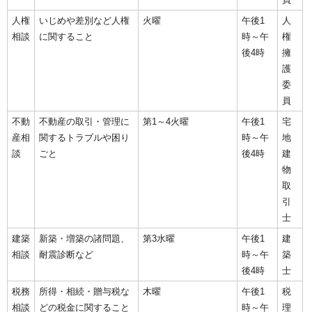
人権
いじめや差別など人権
火曜
午後1
人
相談
に関すること
時～午
権
後4時
擁
護
委
員
不動
不動産の取引・管理に
第1～4火曜
午後1
宅
産相
関するトラブルや困り
時～午
地
談
ごと
後4時
建
物
取
引
士
建築
新築・増築の諸問題、
第3水曜
午後1
建
相談
耐震診断など
時～午
築
後4時
士
税務
所得・相続・贈与税な
木曜
午後1
税
相談
どの税金に関すること
時～午
理