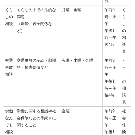
分
くら
くらしの中での法的な
月曜～金曜
午前9
く
しの
問題
時～正
ら
相談
（離婚、親子関係な
午
し
ど）
午後1
の
時～午
相
後4時
談
員
交通
交通事故の示談・慰謝
火曜・木曜・金曜
午前9
く
事故
料・損害賠償など
時～正
ら
相談
午
し
午後1
の
時～午
相
後4時
談
員
労働
労働に関する相談や社
金曜
午前9
社
なん
会保険などの手続きに
時～正
会
でも
関すること
午
保
相談
午後1
険