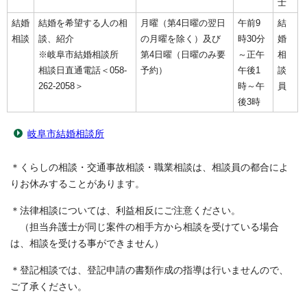
士
結婚
結婚を希望する人の相
月曜（第4日曜の翌日
午前9
結
相談
談、紹介
の月曜を除く）及び
時30分
婚
※岐阜市結婚相談所
第4日曜（日曜のみ要
～正午
相
相談日直通電話＜058-
予約）
午後1
談
262-2058＞
時～午
員
後3時
岐阜市結婚相談所
＊くらしの相談・交通事故相談・職業相談は、相談員の都合によ
りお休みすることがあります。
＊法律相談については、利益相反にご注意ください。
（担当弁護士が同じ案件の相手方から相談を受けている場合
は、相談を受ける事ができません）
＊登記相談では、登記申請の書類作成の指導は行いませんので、
ご了承ください。