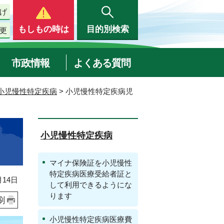
げ
もしもの時は
目的別検索
更
市政情報
よくある質問
小児慢性特定疾病
> 小児慢性特定疾病児
小児慢性特定疾病
マイナ保険証を小児慢性
特定疾病医療受給者証と
14日
して利用できるようにな
ります
刷
小児慢性特定疾病医療費