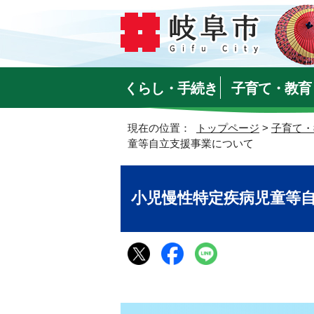
くらし・手続き
子育て・教育
現在の位置：
トップページ
>
子育て・
童等自立支援事業について
小児慢性特定疾病児童等