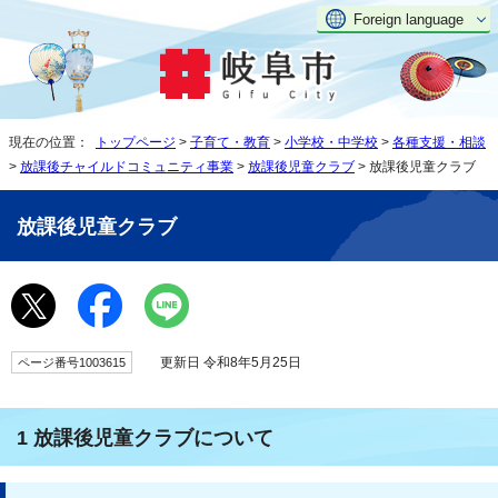
Foreign language
現在の位置：
トップページ
>
子育て・教育
>
小学校・中学校
>
各種支援・相談
>
放課後チャイルドコミュニティ事業
>
放課後児童クラブ
> 放課後児童クラブ
放課後児童クラブ
更新日 令和8年5月25日
ページ番号1003615
1 放課後児童クラブについて