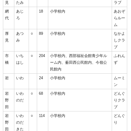
見
たみ
ラブ
網
あじ
18
小学校内
あおぞ
代
ろ
らルー
ム
厚
あつ
○
89
小学校内
なかよ
見
み
しクラ
ブ
市
いち
○
204
小学校内、西部福祉会館青少年ル
ふれん
橋
はし
ーム内、薮田西公民館内、今嶺公
ず
民館内
岩
いわ
24
小学校内
ムーミ
ン
岩
いわ
○
68
小学校内
どんぐ
野
のだ
りクラ
田
ブ
岩
いわ
○
114
小学校内
どんぐ
野
のだ
り
田
きた