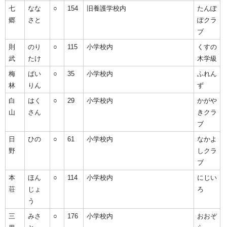
七
なな
○
154
旧養護学校内
たんぽ
郷
さと
ぽクラ
ブ
則
のり
○
115
小学校内
くすの
武
たけ
木学級
梅
ばい
○
35
小学校内
ふれん
林
りん
ず
白
はく
○
29
小学校内
かがや
山
さん
きクラ
ブ
日
ひの
○
61
小学校内
なかよ
野
しクラ
ブ
本
ほん
○
114
小学校内
にじい
荘
じょ
ろ
う
三
みさ
○
176
小学校内
おおぞ