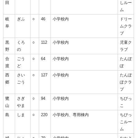
田
しルー
ム
岐
ぎふ
○
46
小学校内
ドリー
阜
ムクラ
ブ
黒
くろ
○
112
小学校内
児童ク
野
の
ラブ
合
ごう
○
64
小学校内
たんぽ
渡
ど
ぽ
西
さい
○
127
小学校内
たんぽ
郷
ごう
ぽクラ
ブ
鷺
さぎ
○
94
小学校内
ちびっ
山
やま
こ
島
しま
○
220
小学校内、専用棟内
ちびっ
こルー
ム