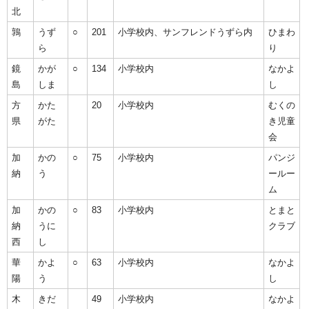
北
鶉
うず
○
201
小学校内、サンフレンドうずら内
ひまわ
ら
り
鏡
かが
○
134
小学校内
なかよ
島
しま
し
方
かた
20
小学校内
むくの
県
がた
き児童
会
加
かの
○
75
小学校内
パンジ
納
う
ールー
ム
加
かの
○
83
小学校内
とまと
納
うに
クラブ
西
し
華
かよ
○
63
小学校内
なかよ
陽
う
し
木
きだ
49
小学校内
なかよ