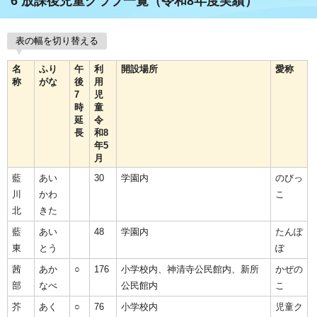
6 放課後児童クラブ一覧（令和8年度実績）
表の幅を切り替える
名
ふり
午
利
開設場所
愛称
称
がな
後
用
7
児
時
童
延
令
長
和8
年5
月
藍
あい
30
学園内
のびっ
川
かわ
こ
北
きた
藍
あい
48
学園内
たんぽ
東
とう
ぽ
茜
あか
○
176
小学校内、神清寺公民館内、新所
かぜの
部
なべ
公民館内
こ
芥
あく
○
76
小学校内
児童ク