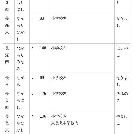
森
もり
り
西
にし
長
なが
○
83
小学校内
なかよ
森
もり
し
東
ひが
し
長
なが
○
148
小学校内
にじの
森
もり
こ
南
みな
み
長
なが
○
69
小学校内
なかよ
良
ら
し
長
なが
○
126
小学校内
あゆの
良
らに
こ
西
し
長
なが
○
106
小学校内
やまび
良
らひ
東長良中学校内
こ
東
がし