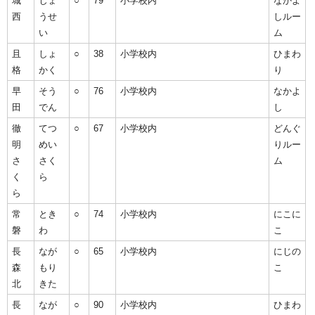
城
じょ
○
79
小学校内
なかよ
西
うせ
しルー
い
ム
且
しょ
○
38
小学校内
ひまわ
格
かく
り
早
そう
○
76
小学校内
なかよ
田
でん
し
徹
てつ
○
67
小学校内
どんぐ
明
めい
りルー
さ
さく
ム
く
ら
ら
常
とき
○
74
小学校内
にこに
磐
わ
こ
長
なが
○
65
小学校内
にじの
森
もり
こ
北
きた
長
なが
○
90
小学校内
ひまわ