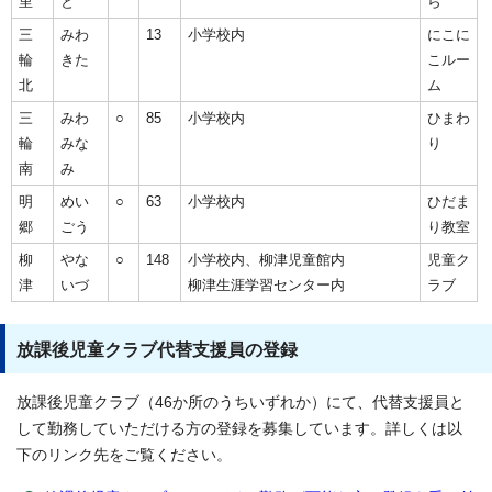
里
と
ら
三
みわ
13
小学校内
にこに
輪
きた
こルー
北
ム
三
みわ
○
85
小学校内
ひまわ
輪
みな
り
南
み
明
めい
○
63
小学校内
ひだま
郷
ごう
り教室
柳
やな
○
148
小学校内、柳津児童館内
児童ク
津
いづ
柳津生涯学習センター内
ラブ
放課後児童クラブ代替支援員の登録
放課後児童クラブ（46か所のうちいずれか）にて、代替支援員と
して勤務していただける方の登録を募集しています。詳しくは以
下のリンク先をご覧ください。