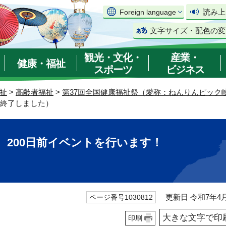
読み上
Foreign language
文字サイズ・配色の変
観光・文化・
産業・
健康・福祉
スポーツ
ビジネス
祉
>
高齢者福祉
>
第37回全国健康福祉祭（愛称：ねんりんピック岐
（終了しました）
5 200日前イベントを行います！
更新日 令和7年4月
ページ番号1030812
大きな文字で印
印刷