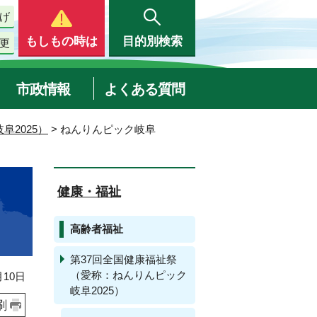
げ
もしもの時は
目的別検索
更
市政情報
よくある質問
阜2025）
> ねんりんピック岐阜
健康・福祉
高齢者福祉
第37回全国健康福祉祭
（愛称：ねんりんピック
10日
岐阜2025）
刷