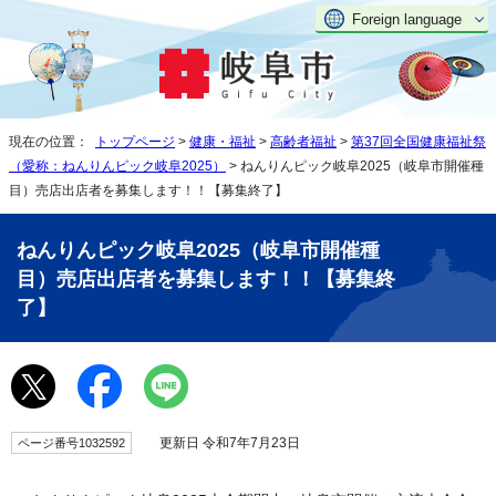
Foreign language
現在の位置：
トップページ
>
健康・福祉
>
高齢者福祉
>
第37回全国健康福祉祭
（愛称：ねんりんピック岐阜2025）
> ねんりんピック岐阜2025（岐阜市開催種
目）売店出店者を募集します！！【募集終了】
ねんりんピック岐阜2025（岐阜市開催種
目）売店出店者を募集します！！【募集終
了】
更新日 令和7年7月23日
ページ番号1032592