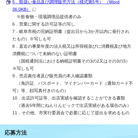
5．取扱い食品及び調理販売方法（様式第5号） （Word
36.0KB）
※飲食物・現場調理品提供者のみ
6．営業に関する許可証等の写し
7．岐阜市税の完納証明書（提出日から3か月以内に発行され
たもの）※写しも可
8．直近の事業年度の法人税又は所得税並びに消費税及び地方
消費税について未納のない証明書
（国税通則法における納税証明書その3の2又はその3の3）
※写しも可
9．売店責任者及び販売員の本人確認書類
（免許証、パスポート、マイナンバーカード（通知カード不
可）等、顔写真付きのもの）
10．出店許可証等、出店実績を確認することができる書類
（過去5年間にねんりんピックで出店実績がある場合のみ）
11．その他、市実行委員会で必要に応じて提出を求めるもの
応募方法