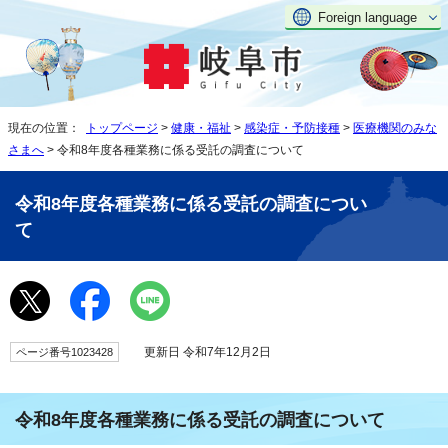
Foreign language
現在の位置：
トップページ
>
健康・福祉
>
感染症・予防接種
>
医療機関のみな
さまへ
> 令和8年度各種業務に係る受託の調査について
令和8年度各種業務に係る受託の調査につい
て
更新日 令和7年12月2日
ページ番号1023428
令和8年度各種業務に係る受託の調査について