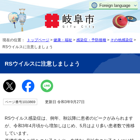
Foreign language
現在の位置：
トップページ
>
健康・福祉
>
感染症・予防接種
>
その他感染症
>
RSウイルスに注意しましょう
RSウイルスに注意しましょう
更新日 令和3年9月27日
ページ番号1010869
RSウイルス感染症は、例年、秋以降に患者のピークがみられます
が、令和3年4月頃から増加しはじめ、5月はより多い患者数で推移
しています。