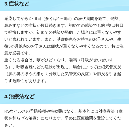
3.症状など
感染してから2～8日（多くは4～6日）の潜伏期間を経て、発熱、
鼻みずなどの症状が数日続きます。初めての感染でも約7割は数日
で軽快しますが、初めての感染や発病した場合には重くなりやす
いと言われています。また、基礎疾患をお持ちのお子さんや、生
後3か月以内のお子さんは症状が重くなりやすくなるので、特に注
意が必要です。
重くなる場合は、咳がひどくなり、喘鳴（呼吸がぜいぜいす
る）、呼吸困難などの症状が出現し、場合によっては細気管支炎
（肺の奥のほうの細かく分岐した気管支の炎症）や肺炎を引き起
こす危険性があります。
4.治療法など
RSウイルスの予防接種や特効薬はなく、基本的には対症療法（症
状を和らげる治療）になります。早めに医療機関を受診してくだ
さい。