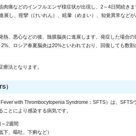
筋肉痛などのインフルエンザ様症状が出現し、2～4日間続きま
に進展し、痙攣（けいれん）、眩暈（めまい）、知覚異常などが
発熱、悪心などの後、髄膜脳炎に進展します。発症した場合の
2%、ロシア春夏脳炎は20%といわれており、回復しても数割
症療法となります。
TS）
r with Thrombocytopenia Syndrome：SFTS）は、SFT
ることにより感染する病気です。
～2週間
低下、嘔吐、下痢など）