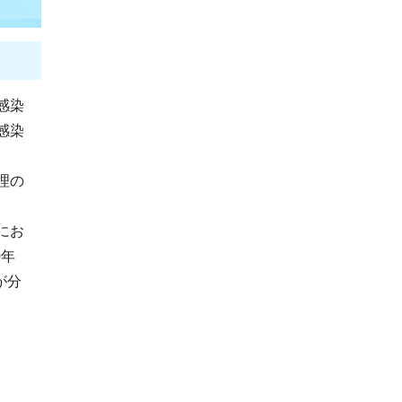
感染
感染
理の
にお
0年
が分