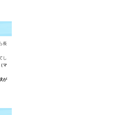
ら長
てし
（マ
状が