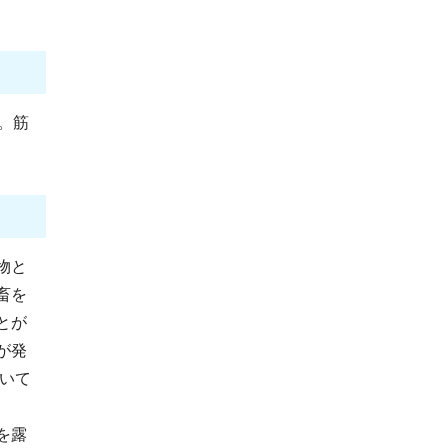
。筋
物と
畜を
とが
が発
おいて
を露