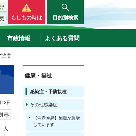
げ
もしもの時は
目的別検索
更
市政情報
よくある質問
に注意
健康・福祉
感染症・予防接種
13日
その他感染症
刷
【注意喚起】梅毒が急増
しています
。人