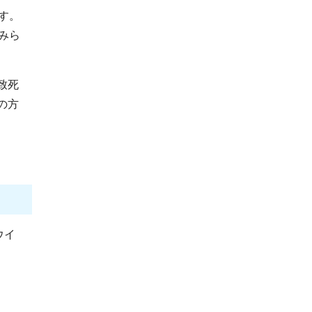
す。
みら
致死
の方
Sウイ