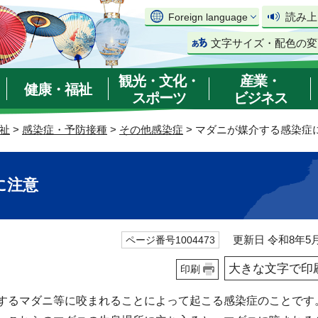
読み上
Foreign language
文字サイズ・配色の変
観光・文化・
産業・
健康・福祉
スポーツ
ビジネス
祉
>
感染症・予防接種
>
その他感染症
> マダニが媒介する感染症
に注意
更新日 令和8年5月
ページ番号1004473
大きな文字で印
印刷
するマダニ等に咬まれることによって起こる感染症のことです