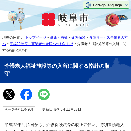
Foreign language
現在の位置：
トップページ
>
健康・福祉
>
介護保険
>
介護サービス事業者の方
へ
>
平成29年度 事業者の皆様へのお知らせ
> 介護老人福祉施設等の入所に関
する指針の順守
介護老人福祉施設等の入所に関する指針の順
守
更新日 令和3年11月18日
ページ番号1004958
平成27年4月1日から、介護保険法令の改正に伴い、特別養護老人