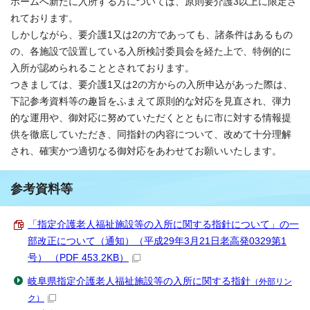
ホームへ新たに入所する方については、原則要介護3以上に限定さ
れております。
しかしながら、要介護1又は2の方であっても、諸条件はあるもの
の、各施設で設置している入所検討委員会を経た上で、特例的に
入所が認められることとされております。
つきましては、要介護1又は2の方からの入所申込があった際は、
下記参考資料等の趣旨をふまえて原則的な対応を見直され、弾力
的な運用や、御対応に努めていただくとともに市に対する情報提
供を徹底していただき、同指針の内容について、改めて十分理解
され、確実かつ適切なる御対応をあわせてお願いいたします。
参考資料等
「指定介護老人福祉施設等の入所に関する指針について」の一
部改正について（通知）（平成29年3月21日老高発0329第1
号） （PDF 453.2KB）
岐阜県指定介護老人福祉施設等の入所に関する指針
（外部リン
ク）