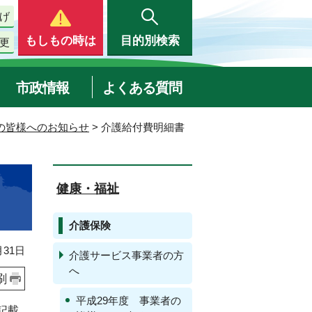
げ
もしもの時は
目的別検索
更
市政情報
よくある質問
の皆様へのお知らせ
> 介護給付費明細書
健康・福祉
介護保険
31日
介護サービス事業者の方
へ
刷
平成29年度 事業者の
記載