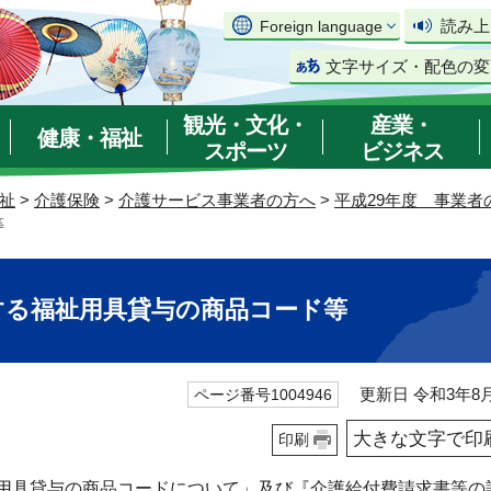
読み上
Foreign language
文字サイズ・配色の変
観光・文化・
産業・
健康・福祉
スポーツ
ビジネス
祉
>
介護保険
>
介護サービス事業者の方へ
>
平成29年度 事業者
等
する福祉用具貸与の商品コード等
更新日 令和3年8月
ページ番号1004946
大きな文字で印
印刷
用具貸与の商品コードについて」及び『介護給付費請求書等の