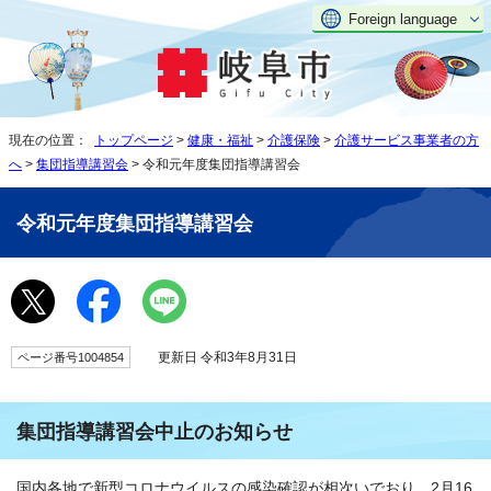
Foreign language
現在の位置：
トップページ
>
健康・福祉
>
介護保険
>
介護サービス事業者の方
へ
>
集団指導講習会
> 令和元年度集団指導講習会
令和元年度集団指導講習会
更新日 令和3年8月31日
ページ番号1004854
集団指導講習会中止のお知らせ
国内各地で新型コロナウイルスの感染確認が相次いでおり、2月16