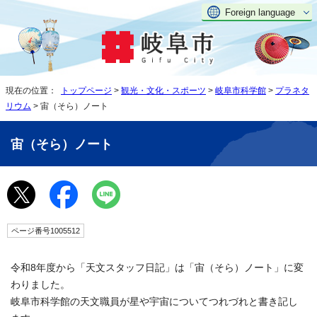
Foreign language
現在の位置：
トップページ
>
観光・文化・スポーツ
>
岐阜市科学館
>
プラネタ
リウム
> 宙（そら）ノート
宙（そら）ノート
ページ番号1005512
令和8年度から「天文スタッフ日記」は「宙（そら）ノート」に変
わりました。
岐阜市科学館の天文職員が星や宇宙についてつれづれと書き記し