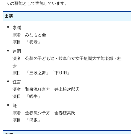
りの薪能として実施しています。
出演
素謡
演者 みなもと会
演目 「養老」
連調
演者 公募の子ども達・岐阜市立女子短期大学能楽部・桂
会
演目 「三段之舞」「下り羽」
狂言
演者 和泉流狂言方 井上松次郎氏
演目 「蝸牛」
能
演者 金春流シテ方 金春穂高氏
演目 「熊坂」