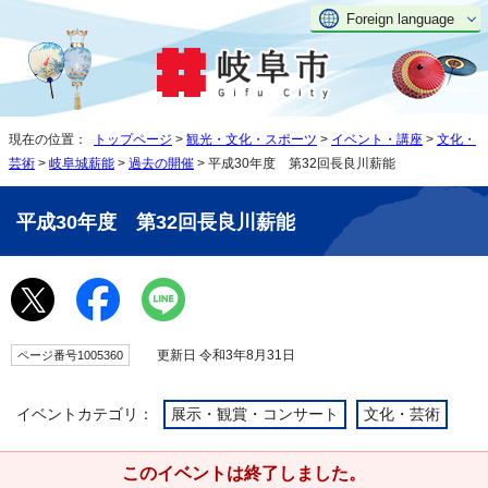
Foreign language
現在の位置：
トップページ
>
観光・文化・スポーツ
>
イベント・講座
>
文化・
芸術
>
岐阜城薪能
>
過去の開催
> 平成30年度 第32回長良川薪能
平成30年度 第32回長良川薪能
更新日 令和3年8月31日
ページ番号1005360
イベントカテゴリ：
展示・観賞・コンサート
文化・芸術
このイベントは終了しました。