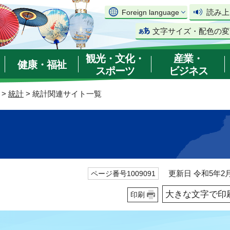
読み上
Foreign language
文字サイズ・配色の変
観光・文化・
産業・
健康・福祉
スポーツ
ビジネス
>
統計
> 統計関連サイト一覧
更新日 令和5年2月
ページ番号1009091
大きな文字で印
印刷