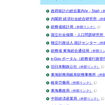
政府統計の総合案内(e－Stat)
（
内閣府 経済社会総合研究所
（外
総務省統計局
（外部リンク）
国立社会保障・人口問題研究所
独立行政法人 統計センター
（外
総務省 東海総合通信局
（外部リ
e-Gov ポータル（総務省行政管
旧日本郵政公社
（外部リンク）
東海財務局岐阜財務事務所
（外
岐阜労働局
（外部リンク）
東海農政局
（外部リンク）
中部経済産業局
（外部リンク）