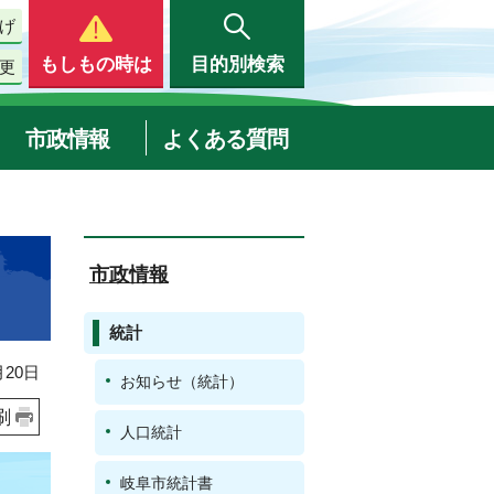
げ
もしもの時は
目的別検索
更
市政情報
よくある質問
市政情報
統計
20日
お知らせ（統計）
刷
人口統計
岐阜市統計書