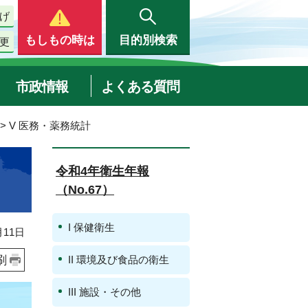
げ
もしもの時は
目的別検索
更
市政情報
よくある質問
> V 医務・薬務統計
令和4年衛生年報
（No.67）
I 保健衛生
11日
刷
II 環境及び食品の衛生
III 施設・その他