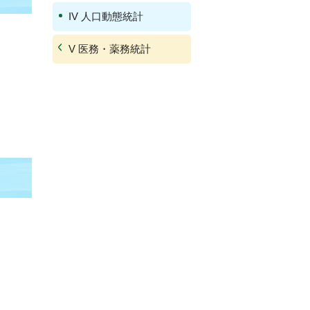
IV 人口動態統計
V 医務・薬務統計