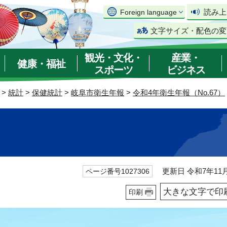
読み上
Foreign language
文字サイズ・配色の変
観光・文化・
産業・
健康・福祉
スポーツ
ビジネス
>
統計
>
保健統計
>
岐阜市衛生年報
>
令和4年衛生年報（No.67）
更新日 令和7年11月
ページ番号1027306
大きな文字で印
印刷