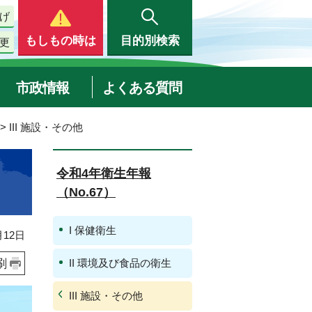
げ
もしもの時は
目的別検索
更
市政情報
よくある質問
> III 施設・その他
令和4年衛生年報
（No.67）
I 保健衛生
12日
刷
II 環境及び食品の衛生
III 施設・その他