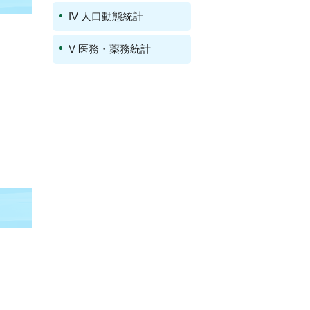
IV 人口動態統計
V 医務・薬務統計