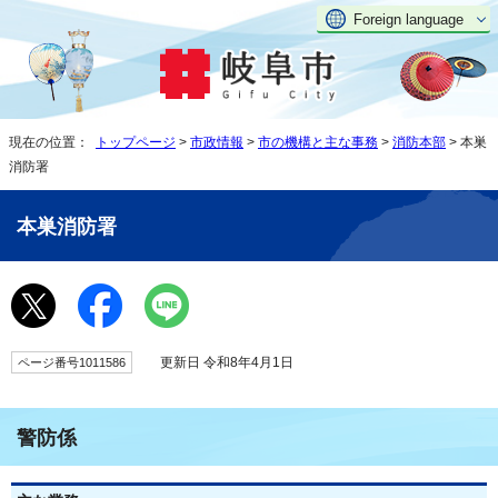
Foreign language
現在の位置：
トップページ
>
市政情報
>
市の機構と主な事務
>
消防本部
> 本巣
消防署
本巣消防署
更新日 令和8年4月1日
ページ番号1011586
警防係