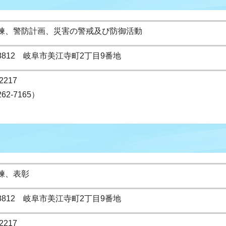
練、警防計画、災害の警戒及び防御活動
-8812 岐阜市美江寺町2丁目9番地
2217
262-7165）
練、表彰
-8812 岐阜市美江寺町2丁目9番地
2217