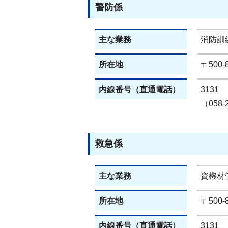
警防係
主な業務
消防訓
所在地
〒500
内線番号（直通電話）
3131
（058-
救急係
主な業務
資機材
所在地
〒500
内線番号（直通電話）
3131