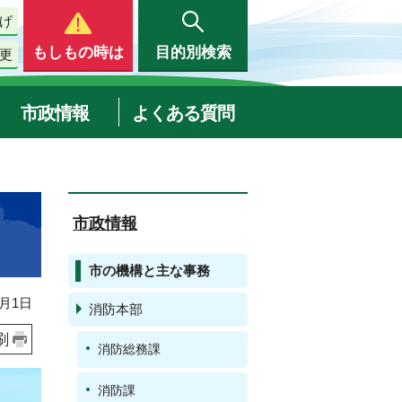
げ
もしもの時は
目的別検索
更
市政情報
よくある質問
市政情報
市の機構と主な事務
月1日
消防本部
刷
消防総務課
消防課