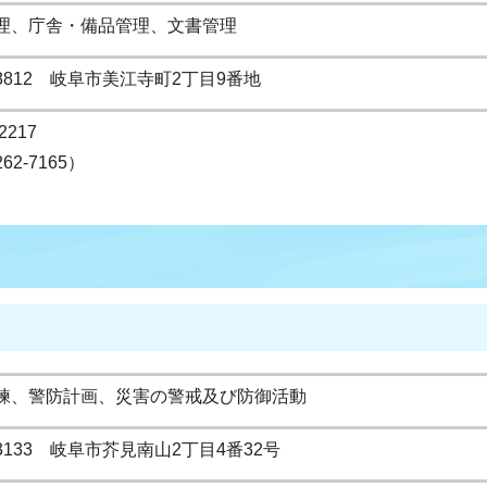
理、庁舎・備品管理、文書管理
-8812 岐阜市美江寺町2丁目9番地
2217
262-7165）
練、警防計画、災害の警戒及び防御活動
-3133 岐阜市芥見南山2丁目4番32号