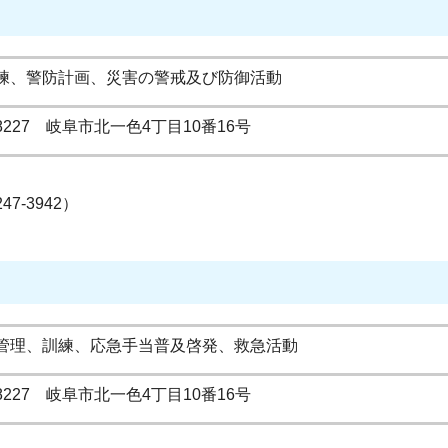
練、警防計画、災害の警戒及び防御活動
-8227 岐阜市北一色4丁目10番16号
247-3942）
管理、訓練、応急手当普及啓発、救急活動
-8227 岐阜市北一色4丁目10番16号