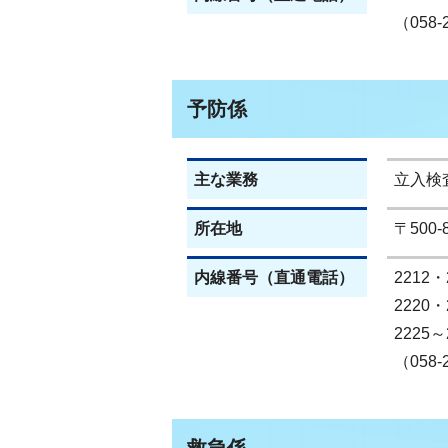
（058-
予防係
主な業務
立入検
所在地
〒500
内線番号（直通電話）
2212・
2220・
2225～
（058-