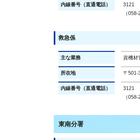
内線番号（直通電話）
3121
（058-
救急係
主な業務
資機材
所在地
〒501
内線番号（直通電話）
3121
（058-
東南分署