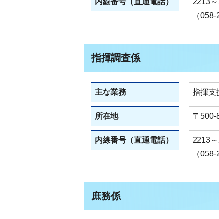
内線番号（直通電話）
2213～
（058-
指揮調査係
主な業務
指揮支
所在地
〒500
内線番号（直通電話）
2213～
（058-
庶務係