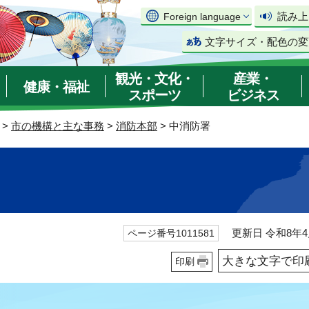
読み上
Foreign language
文字サイズ・配色の変
観光・文化・
産業・
健康・福祉
スポーツ
ビジネス
>
市の機構と主な事務
>
消防本部
> 中消防署
更新日 令和8年4
ページ番号1011581
大きな文字で印
印刷