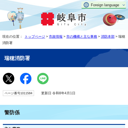
Foreign language
現在の位置：
トップページ
>
市政情報
>
市の機構と主な事務
>
消防本部
> 瑞穂
消防署
瑞穂消防署
更新日 令和8年4月1日
ページ番号1011584
警防係