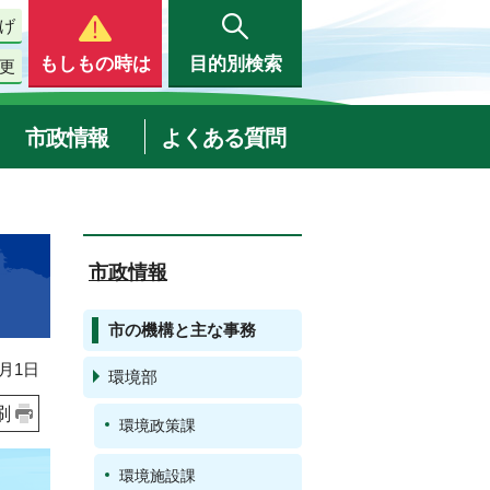
げ
もしもの時は
目的別検索
更
市政情報
よくある質問
市政情報
市の機構と主な事務
月1日
環境部
刷
環境政策課
環境施設課