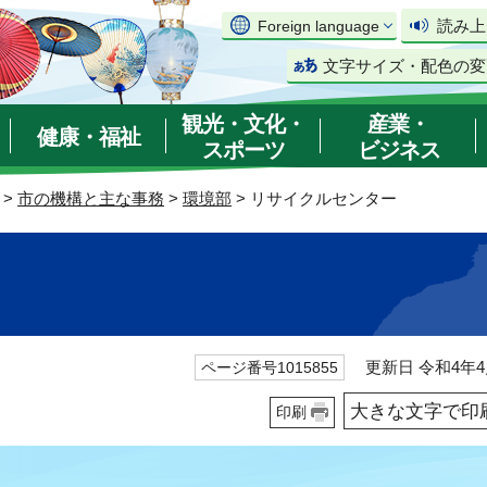
読み上
Foreign language
文字サイズ・配色の変
観光・文化・
産業・
健康・福祉
スポーツ
ビジネス
>
市の機構と主な事務
>
環境部
> リサイクルセンター
更新日 令和4年4
ページ番号1015855
大きな文字で印
印刷