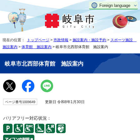
Foreign language
現在の位置：
トップページ
>
市政情報
>
施設案内・施設予約
>
スポーツ施設
施設案内
>
体育館 施設案内
> 岐阜市北西部体育館 施設案内
岐阜市北西部体育館 施設案内
更新日 令和8年1月30日
ページ番号1009649
バリアフリー対応状況：