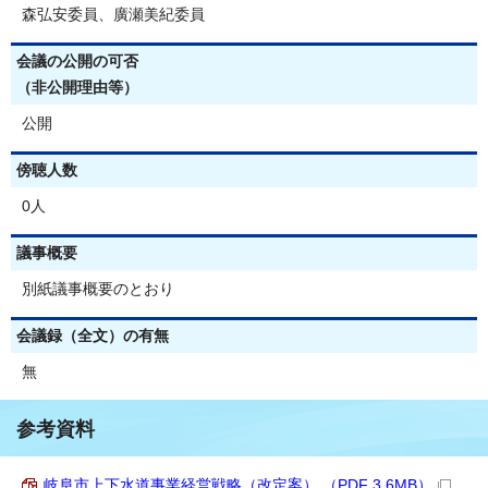
森弘安委員、廣瀬美紀委員
会議の公開の可否
（非公開理由等）
公開
傍聴人数
0人
議事概要
別紙議事概要のとおり
会議録（全文）の有無
無
参考資料
岐阜市上下水道事業経営戦略（改定案） （PDF 3.6MB）