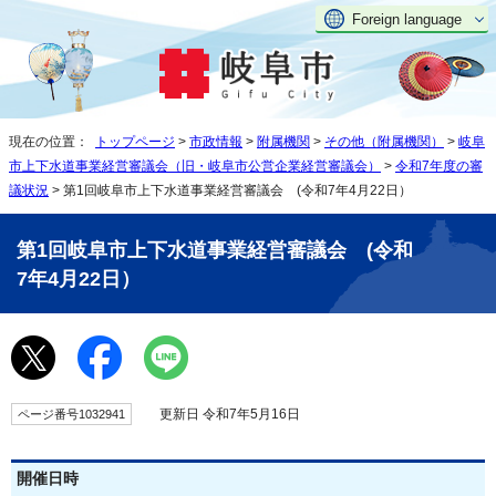
Foreign language
現在の位置：
トップページ
>
市政情報
>
附属機関
>
その他（附属機関）
>
岐阜
市上下水道事業経営審議会（旧・岐阜市公営企業経営審議会）
>
令和7年度の審
議状況
> 第1回岐阜市上下水道事業経営審議会 (令和7年4月22日）
第1回岐阜市上下水道事業経営審議会 (令和
7年4月22日）
更新日 令和7年5月16日
ページ番号1032941
開催日時