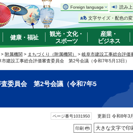
読み上
Foreign language
文字サイズ・配色の変
観光・文化・
産業・
健康・福祉
スポーツ
ビジネス
>
附属機関
>
まちづくり（附属機関）
>
岐阜市建設工事総合評価
阜市建設工事総合評価審査委員会 第2号会議（令和7年5月13日）
査委員会 第2号会議（令和7年5
更新日 令和8年3月
ページ番号1031950
大きな文字で印
印刷