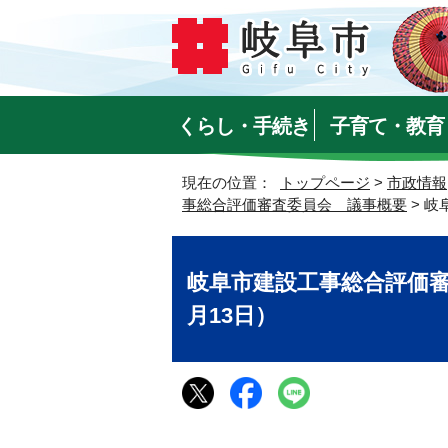
くらし・手続き
子育て・教育
現在の位置：
トップページ
>
市政情報
事総合評価審査委員会 議事概要
> 岐
岐阜市建設工事総合評価審
月13日）