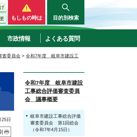
げ
もしもの時は
目的別検索
更
市政情報
よくある質問
審査委員会
>
令和7年度 岐阜市建設工
令和7年度 岐阜市建設
工事総合評価審査委員
会 議事概要
岐阜市建設工事総合評価
25日
審査委員会 第1回総会
（令和7年4月15日）
刷