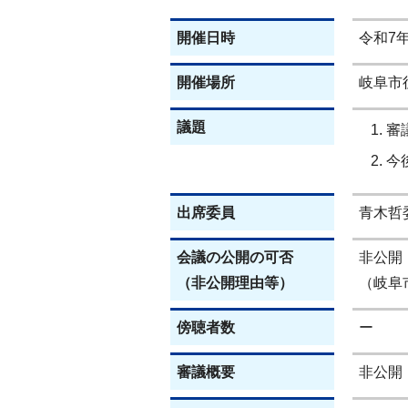
開催日時
令和7年
開催場所
岐阜市役
議題
審
今
出席委員
青木哲
会議の公開の可否
非公開
（非公開理由等）
（岐阜
傍聴者数
ー
審議概要
非公開