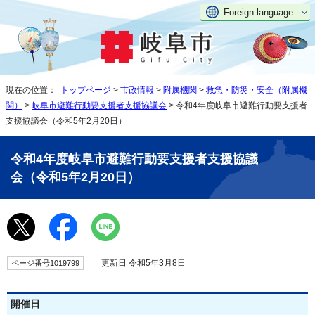
Foreign language
現在の位置：
トップページ
>
市政情報
>
附属機関
>
救急・防災・安全（附属機
関）
>
岐阜市避難行動要支援者支援協議会
> 令和4年度岐阜市避難行動要支援者
支援協議会（令和5年2月20日）
令和4年度岐阜市避難行動要支援者支援協議
会（令和5年2月20日）
更新日 令和5年3月8日
ページ番号1019799
開催日