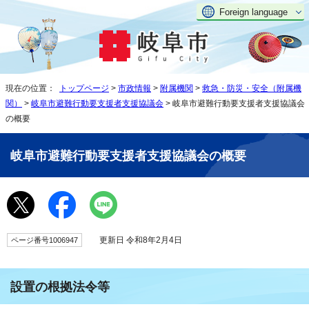
Foreign language
現在の位置：
トップページ
>
市政情報
>
附属機関
>
救急・防災・安全（附属機
関）
>
岐阜市避難行動要支援者支援協議会
> 岐阜市避難行動要支援者支援協議会
の概要
岐阜市避難行動要支援者支援協議会の概要
更新日 令和8年2月4日
ページ番号1006947
設置の根拠法令等