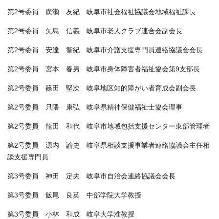
第2号委員 廣瀬 友紀 岐阜市社会福祉協議会地域福祉課長
第2号委員 矢島 信義 岐阜市老人クラブ連合会副会長
第2号委員 安達 智紀 岐阜市介護支援専門員連絡協議会会長
第2号委員 宮本 春男 岐阜市身体障害者福祉協会第9支部長
第2号委員 篠田 堅次 岐阜地区知的障がい者育成会副会長
第2号委員 只隈 康弘 岐阜県精神保健福祉士協会理事
第2号委員 龍田 和代 岐阜市地域包括支援センター東部管理者
第2号委員 源内 諭史 岐阜県相談支援事業者連絡協議会主任相
談支援専門員
第3号委員 神田 定夫 岐阜市自治会連絡協議会会長
第3号委員 飯尾 良英 中部学院大学教授
第3号委員 小林 和成 岐阜大学准教授