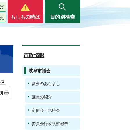
げ
もしもの時は
目的別検索
更
市政情報
岐阜市議会
72
議会のあらまし
刷
議員の紹介
定例会・臨時会
委員会行政視察報告