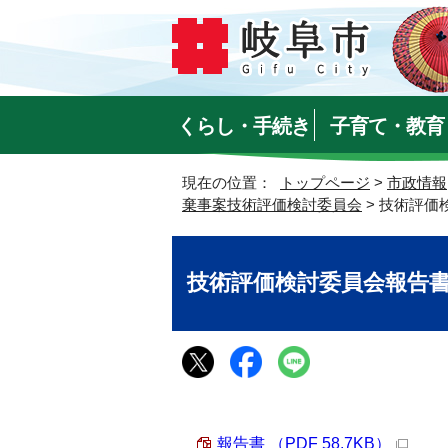
くらし・手続き
子育て・教育
現在の位置：
トップページ
>
市政情報
棄事案技術評価検討委員会
> 技術評価
技術評価検討委員会報告
報告書 （PDF 58.7KB）