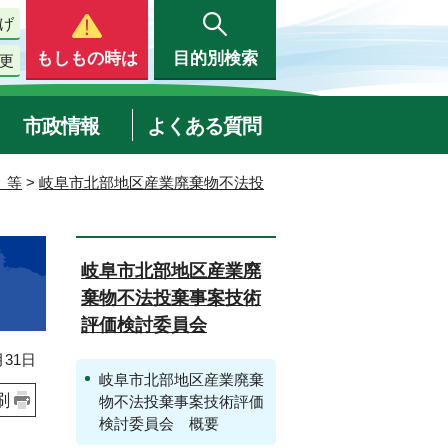
げ
もしもの時は
目的別検索
更
市政情報
よくある質問
 等
>
岐阜市北部地区産業廃棄物不法投
岐阜市北部地区産業廃
棄物不法投棄事案技術
評価検討委員会
31日
岐阜市北部地区産業廃棄
刷
物不法投棄事案技術評価
検討委員会 概要