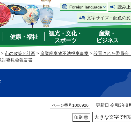
読み上
Foreign language
文字サイズ・配色の変
観光・文化・
産業・
健康・福祉
スポーツ
ビジネス
>
市の政策と計画
>
産業廃棄物不法投棄事案
>
設置された委員会
検討委員会報告書
書
更新日 令和3年8月
ページ番号1006920
大きな文字で印
印刷