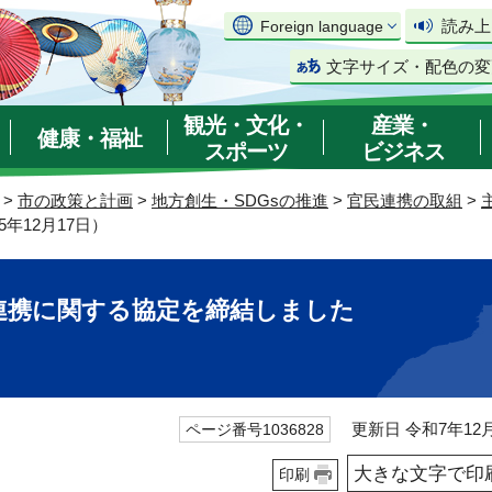
読み上
Foreign language
文字サイズ・配色の変
観光・文化・
産業・
健康・福祉
スポーツ
ビジネス
>
市の政策と計画
>
地方創生・SDGsの推進
>
官民連携の取組
>
年12月17日）
連携に関する協定を締結しました
更新日 令和7年12月
ページ番号1036828
大きな文字で印
印刷