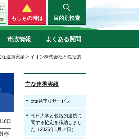
げ
もしもの時は
目的別検索
更
市政情報
よくある質問
主な連携実績
> イオン株式会社と包括的
主な連携実績
otta見守りサービス
朝日大学と包括的連携に
18日
関する協定を締結しまし
た（2026年1月14日）
刷