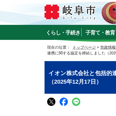
くらし・手続き
子育て・教育
現在の位置：
トップページ
>
市政情報
連携に関する協定を締結しました（2025
イオン株式会社と包括的
（2025年12月17日）