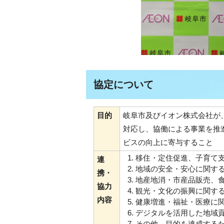
協定について
目的
岐阜市及びイオン株式会社が
対応し、協働による事業を推
ビスの向上に寄与すること
移住・定住促進、子育て
連
地域の安全・安心に関す
携・
地産地消・市産品販売、
協力
観光・文化の振興に関す
内容
健康増進・福祉・医療に
デジタルを活用した地域
その他、目的を達成する