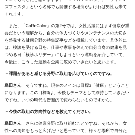
ズフェスタ」という名称でも開催する場所がよければ男性も来て
くれます。
また、「CoReColor」の第2号では、女性活躍にはまず健康が重
要だという理解から、自分の体力づくりやメンテナンスの大切さ
を啓発する健康分野の特集記事などを掲載しています。具体的に
は、検診を受ける日を、仕事や家事を休んで自分自身の健康を見
つめる日「検診ホリデー」にしようという運動を紹介していて、
今後は、こうした運動を企業に広めていきたいと思います。
－課題があると感じる分野に取組を広げていくのですね。
島田さん
そうですね。現在のメインは目標3「健康」ということ
になります。この目標3は、今後もテーマとして維持していきたい
ですね。いつの時代も普遍的で変わらないものですから。
－今後の取組の方向性などを教えてください。
島田さん
さらに健康分野に取り組むことですね。それから、女
性への周知をもっと広げたいと思っていて、様々な場所で自分た