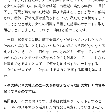
その後、時代は進み、女性の就業に関するM字カーブ（就業者な
ど女性の労働力人口の割合が結婚・出産期に当たる年代に一旦低
下し、育児が落ち着いた時期に再び上昇すること）が徐々に解消
され、産休・育休制度が整備される中で、私たちは今後何をして
いこうかなと考え、女性の活躍を目指した起業のサポートに取り
組むことにしました。これは、5年ほど前のことです。
当時、起業支援は既に商工会議所などがやっていましたので、
それらと異なることをしないと私たちの取組の意義がないなと考
えました。そこで、「何かをしたいけれども、何をしてよいかが
わからない」とモヤモヤ感を抱く女性を対象として、「これなら
仕事化できるよ」と提案して何かを創り出すサポートをする、
「女性のゼロイチ」－0を1にするように支援する取組を始めまし
た。
－その時どきの社会のニーズを見据えながら取組の方針と内容を
変えてきたのですね。
島田さん
そのとおりです。基本は女性をターゲットとするこ
と、SNSやメルマガを活用した情報発信も変わっていませんが、