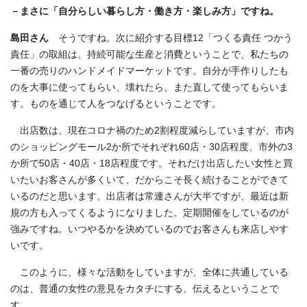
－まさに「自分らしい暮らし方・働き方・楽しみ方」ですね。
島田さん
そうですね。次に紹介する目標12「つくる責任 つかう
責任」の取組は、持続可能な生産と消費ということで、私たちの
一番の売りのハンドメイドマーケットです。自分が手作りしたも
のを大事に使ってもらい、壊れたら、また直して使ってもらいま
す。ものを通じて人をつなげるということです。
出店数は、現在コロナ禍のため2割程度減らしていますが、市内
のショッピングモール2か所でそれぞれ60店・30店程度、市外の3
か所で50店・40店・18店程度です。それだけ出店したい女性と買
いたいお客さんが多くいて、だからこそ長く続けることができて
いるのだと思います。出店者は常連さんが大半ですが、最近は新
規の方も入ってくるようになりました。定期開催をしているのが
強みですね。いつやるかを決めているのでお客さんも来店しやす
いです。
このように、様々な活動をしていますが、全体に共通している
のは、普通の女性の意見をカタチにする、伝えるということで
す。