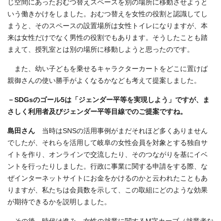
じ空間にあったおむつ替えスペースを別の場所に移動させようと
いう働きかけをしました。おむつ替えを女性の役割と認識してし
まうと、そのスペースの設置場所は女性トイレになりますが、本
来は女性だけでなく男性の役割でもあります。そうしたことも踏
まえて、授乳室とは別の場所に移動しようと思ったのです。
また、幼い子どもを乗せるキャラクターカートをどこに置けば
親御さんの使い勝手がよくなるかなども考えて提案しました。
－SDGsのゴール5は「ジェンダー平等を実現しよう」ですが、ま
さしく利用者及びジェンダー平等目線でのご提案ですね。
島田さん
当時はSNSの活用事例がまだそれほど多くありません
でしたが、それらを活用して岐阜の女性会員を対象とする独自サ
イトを作り、オンラインで交流したり、そのつながりを基にイベ
ントを行ったりしました。行政に事業に関する申請をする際、な
ぜインターネットサイトにお金をかけるのかと云われたこともあ
りますが、私たちは会員数を示して、この取組にどのような効果
が期待できるかを説明しました。