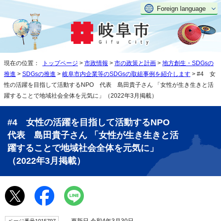
Foreign language
現在の位置：
トップページ
>
市政情報
>
市の政策と計画
>
地方創生・SDGsの
推進
>
SDGsの推進
>
岐阜市内企業等のSDGsの取組事例を紹介します
> #4 女
性の活躍を目指して活動するNPO 代表 島田貴子さん 「女性が生き生きと活
躍することで地域社会全体を元気に」（2022年3月掲載）
#4 女性の活躍を目指して活動するNPO
代表 島田貴子さん 「女性が生き生きと活
躍することで地域社会全体を元気に」
（2022年3月掲載）
更新日 令和4年3月30日
ページ番号1015797