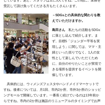
しています。あと、スタッフは主に3人ですね。この他に、業務を
受託して請け負ってくださる方もたくさんいます。
－SDGsとの具体的な関わりを教
えていただけますか。
島田さん
私たちの活動をSDGs
に落とし込んで紹介します。ま
ず、目標5「ジェンダー平等を実
現しよう」に関しては、ママ・主
婦といった括りでなく、1人の女
性として楽しんでいただくため
に、自分のやりたいことが実現で
きる場所を提供するイベントを開
催しています。
具体的には、ウィメンズフェスタやハンドメイドマーケットで
すね。後者については、月1回、市内2か所、市外3か所のショッピ
ングモールで開催しています。一番長く続けているのは13年前か
らですね。市内の2か所は施設のリニューアルのタイミングでお声