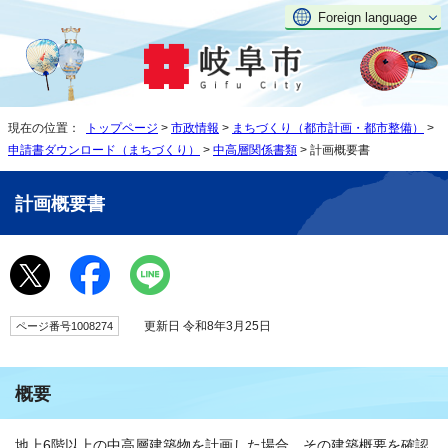
Foreign language
現在の位置：
トップページ
>
市政情報
>
まちづくり（都市計画・都市整備）
>
申請書ダウンロード（まちづくり）
>
中高層関係書類
> 計画概要書
計画概要書
更新日 令和8年3月25日
ページ番号1008274
概要
地上6階以上の中高層建築物を計画した場合、その建築概要を確認