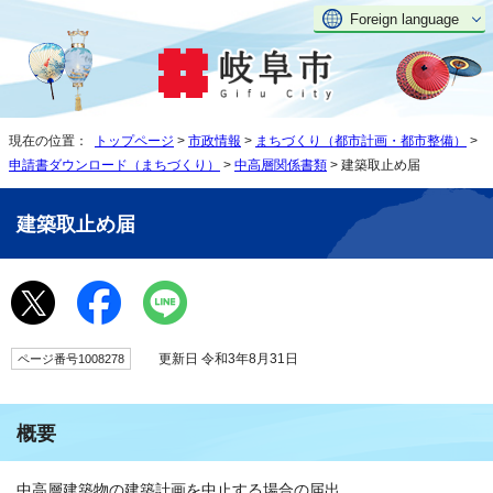
Foreign language
現在の位置：
トップページ
>
市政情報
>
まちづくり（都市計画・都市整備）
>
申請書ダウンロード（まちづくり）
>
中高層関係書類
> 建築取止め届
建築取止め届
更新日 令和3年8月31日
ページ番号1008278
概要
中高層建築物の建築計画を中止する場合の届出