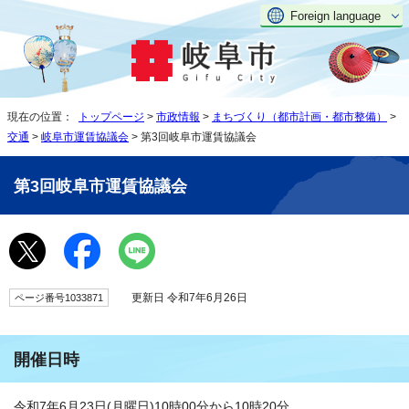
Foreign language
現在の位置：
トップページ
>
市政情報
>
まちづくり（都市計画・都市整備）
>
交通
>
岐阜市運賃協議会
> 第3回岐阜市運賃協議会
第3回岐阜市運賃協議会
更新日 令和7年6月26日
ページ番号1033871
開催日時
令和7年6月23日(月曜日)10時00分から10時20分