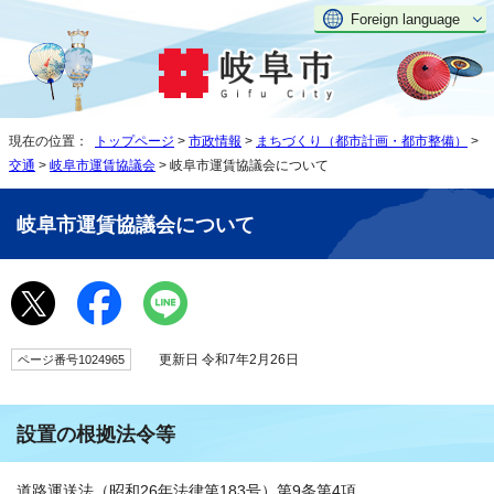
Foreign language
現在の位置：
トップページ
>
市政情報
>
まちづくり（都市計画・都市整備）
>
交通
>
岐阜市運賃協議会
> 岐阜市運賃協議会について
岐阜市運賃協議会について
更新日 令和7年2月26日
ページ番号1024965
設置の根拠法令等
道路運送法（昭和26年法律第183号）第9条第4項