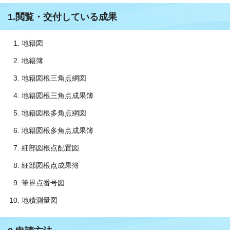
1.閲覧・交付している成果
地籍図
地籍簿
地籍図根三角点網図
地籍図根三角点成果簿
地籍図根多角点網図
地籍図根多角点成果簿
細部図根点配置図
細部図根点成果簿
筆界点番号図
地積測量図