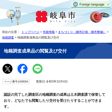
Foreign language
現在の位置：
トップページ
>
市政情報
>
まちづくり（都市計画・都市整備）
>
地籍調査
> 地籍調査成果品の閲覧及び交付
地籍調査成果品の閲覧及び交付
更新日 令和3年10月4日
ページ番号1008054
認証の完了した調査区の地籍調査の成果は土木調査課で保管して
おり、どなたでも閲覧したり交付を受けたりすることができま
す。