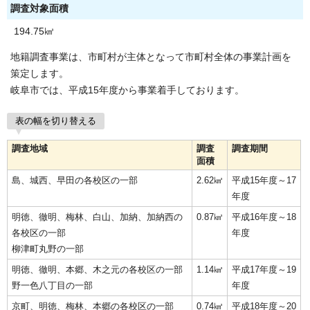
調査対象面積
194.75㎦
地籍調査事業は、市町村が主体となって市町村全体の事業計画を
策定します。
岐阜市では、平成15年度から事業着手しております。
表の幅を切り替える
調査地域
調査
調査期間
面積
島、城西、早田の各校区の一部
2.62㎦
平成15年度～17
年度
明徳、徹明、梅林、白山、加納、加納西の
0.87㎦
平成16年度～18
各校区の一部
年度
柳津町丸野の一部
明徳、徹明、本郷、木之元の各校区の一部
1.14㎦
平成17年度～19
野一色八丁目の一部
年度
京町、明徳、梅林、本郷の各校区の一部
0.74㎦
平成18年度～20