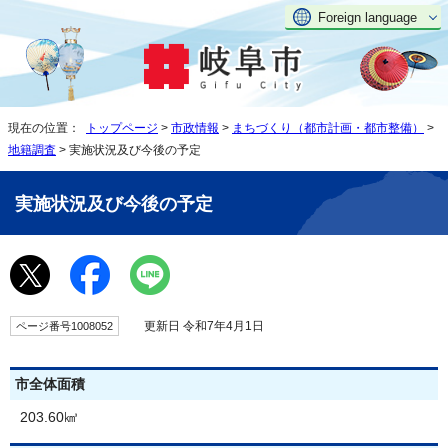
Foreign language
現在の位置：
トップページ
>
市政情報
>
まちづくり（都市計画・都市整備）
>
地籍調査
> 実施状況及び今後の予定
実施状況及び今後の予定
更新日 令和7年4月1日
ページ番号1008052
市全体面積
203.60㎦