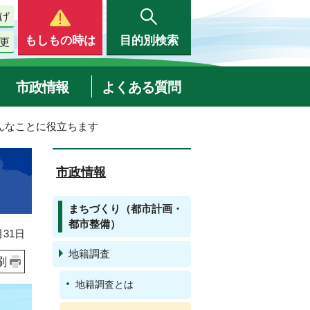
げ
もしもの時は
目的別検索
更
市政情報
よくある質問
んなことに役立ちます
市政情報
まちづくり（都市計画・
都市整備）
31日
地籍調査
刷
地籍調査とは