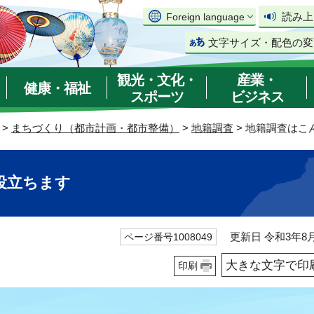
読み上
Foreign language
文字サイズ・配色の変
観光・文化・
産業・
健康・福祉
スポーツ
ビジネス
>
まちづくり（都市計画・都市整備）
>
地籍調査
> 地籍調査はこ
役立ちます
更新日 令和3年8月
ページ番号1008049
大きな文字で印
印刷