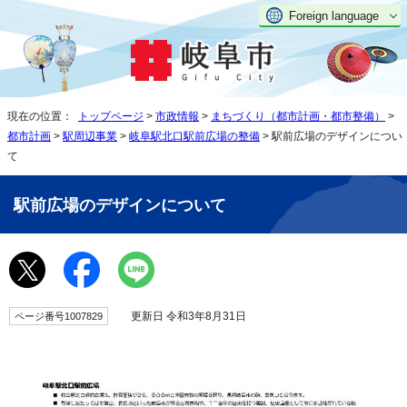
Foreign language
現在の位置：
トップページ
>
市政情報
>
まちづくり（都市計画・都市整備）
>
都市計画
>
駅周辺事業
>
岐阜駅北口駅前広場の整備
> 駅前広場のデザインについ
て
駅前広場のデザインについて
更新日 令和3年8月31日
ページ番号1007829