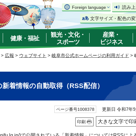
読み上
Foreign language
文字サイズ・配色の変
観光・文化・
産業・
健康・福祉
スポーツ
ビジネス
>
広報
>
ウェブサイト
>
岐阜市公式ホームページの利用ガイド
>
新着情報の自動取得（RSS配信）
更新日 令和7年9
ページ番号1008378
大きな文字で印
印刷
ity.gifu.lg.jp/)で公開されている「新着情報」についてはRSSに