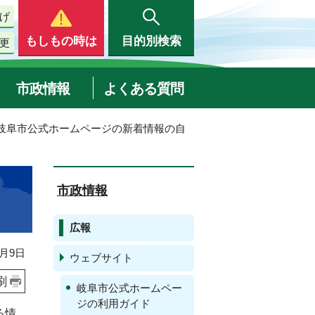
げ
もしもの時は
目的別検索
更
市政情報
よくある質問
 岐阜市公式ホームページの新着情報の自
市政情報
広報
月9日
ウェブサイト
刷
岐阜市公式ホームペー
ジの利用ガイド
よる情