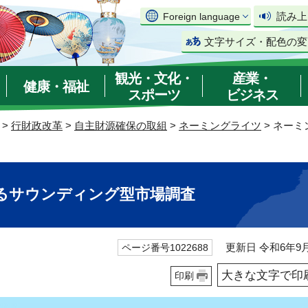
読み上
Foreign language
文字サイズ・配色の変
観光・文化・
産業・
健康・福祉
スポーツ
ビジネス
>
行財政改革
>
自主財源確保の取組
>
ネーミングライツ
> ネー
るサウンディング型市場調査
更新日 令和6年9月
ページ番号1022688
大きな文字で印
印刷