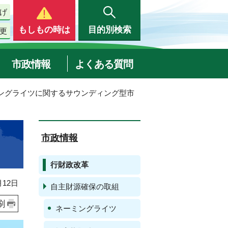
げ
もしもの時は
目的別検索
更
市政情報
よくある質問
ミングライツに関するサウンディング型市
市政情報
行財政改革
12日
自主財源確保の取組
刷
ネーミングライツ