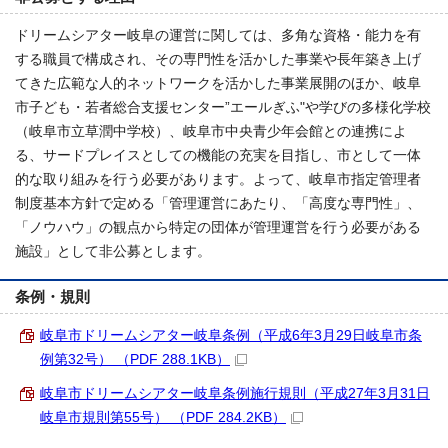
ドリームシアター岐阜の運営に関しては、多角な資格・能力を有
する職員で構成され、その専門性を活かした事業や長年築き上げ
てきた広範な人的ネットワークを活かした事業展開のほか、岐阜
市子ども・若者総合支援センター”エールぎふ"や学びの多様化学校
（岐阜市立草潤中学校）、岐阜市中央青少年会館との連携によ
る、サードプレイスとしての機能の充実を目指し、市として一体
的な取り組みを行う必要があります。よって、岐阜市指定管理者
制度基本方針で定める「管理運営にあたり、「高度な専門性」、
「ノウハウ」の観点から特定の団体が管理運営を行う必要がある
施設」として非公募とします。
条例・規則
岐阜市ドリームシアター岐阜条例（平成6年3月29日岐阜市条
例第32号） （PDF 288.1KB）
岐阜市ドリームシアター岐阜条例施行規則（平成27年3月31日
岐阜市規則第55号） （PDF 284.2KB）