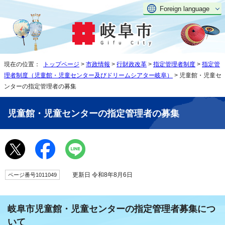
Foreign language
現在の位置：
トップページ
>
市政情報
>
行財政改革
>
指定管理者制度
>
指定管
理者制度（児童館・児童センター及びドリームシアター岐阜）
> 児童館・児童セ
ンターの指定管理者の募集
児童館・児童センターの指定管理者の募集
更新日 令和8年8月6日
ページ番号1011049
岐阜市児童館・児童センターの指定管理者募集につ
いて