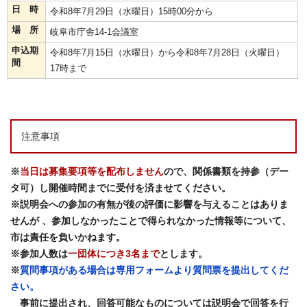
日 時
令和8年7月29日（水曜日）15時00分から
場 所
岐阜市庁舎14-1会議室
申込期
令和8年7月15日（水曜日）から令和8年7月28日（火曜日）
間
17時まで
注意事項
※
当日は募集要項等を配布しません
ので、関係書類を持参（デー
タ可）し開催時間までに受付を済ませてください。
※説明会への参加の有無が後の評価に影響を与えることはありま
せんが 、参加しなかったことで得られなかった情報等について、
市は責任を負いかねます。
※参加人数は
一団体につき3名まで
とします。
※
質問事項がある場合は専用フォームより質問票を提出してくだ
さい。
事前に提出され、回答可能なものについては説明会で回答を行