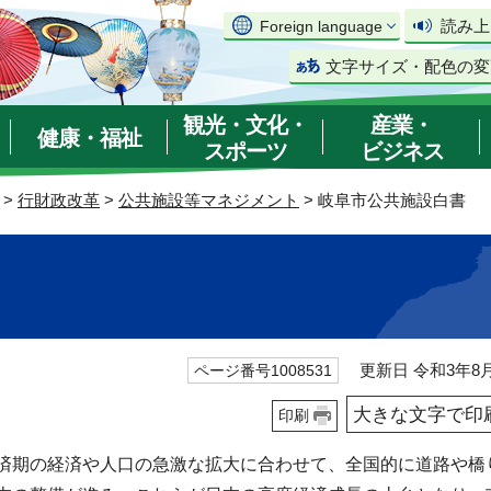
読み上
Foreign language
文字サイズ・配色の変
観光・文化・
産業・
健康・福祉
スポーツ
ビジネス
>
行財政改革
>
公共施設等マネジメント
> 岐阜市公共施設白書
更新日 令和3年8月
ページ番号1008531
大きな文字で印
印刷
済期の経済や人口の急激な拡大に合わせて、全国的に道路や橋