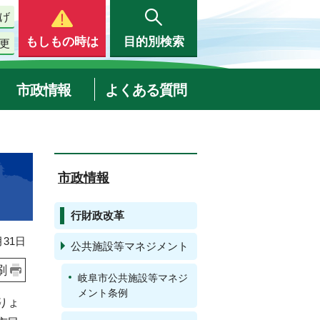
げ
もしもの時は
目的別検索
更
市政情報
よくある質問
市政情報
行財政改革
31日
公共施設等マネジメント
刷
岐阜市公共施設等マネジ
メント条例
りょ