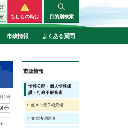
げ
もしもの時は
目的別検索
更
市政情報
よくある質問
市政情報
情報公開・個人情報保
護・行政不服審査
月1日
岐阜市電子掲示場
刷
文書法規関係
うた