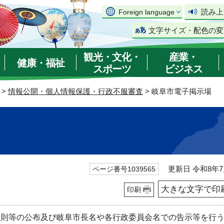
読み上
Foreign language
文字サイズ・配色の変
観光・文化・
産業・
健康・福祉
スポーツ
ビジネス
>
情報公開・個人情報保護・行政不服審査
> 岐阜市電子掲示場
更新日 令和8年7
ページ番号1039565
大きな文字で印
印刷
規則等の公布及び岐阜市長名や各行政委員会名での告示等を行