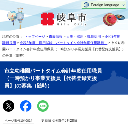
Foreign language
現在の位置：
トップページ
>
市政情報
>
人事・採用
>
職員採用
>
令和8年度
職員採用
>
令和8年度 採用試験（パートタイム会計年度任用職員）
> 市立幼稚
園パートタイム会計年度任用職員（一時預かり事業支援員【代替登録支援員】)
の募集（随時）
市立幼稚園パートタイム会計年度任用職員
（一時預かり事業支援員【代替登録支援
員】)の募集（随時）
更新日 令和8年5月28日
ページ番号1040014