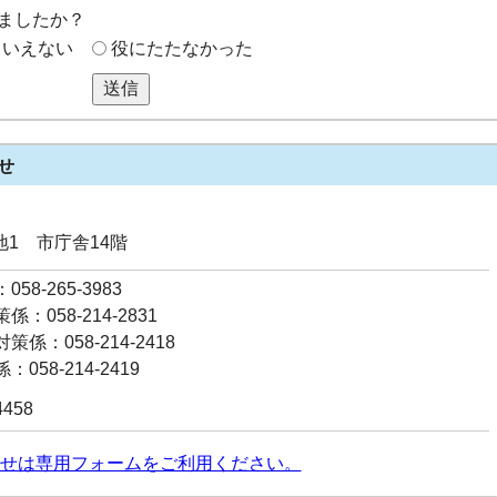
ましたか？
もいえない
役にたたなかった
送信
せ
番地1 市庁舎14階
58-265-3983
：058-214-2831
係：058-214-2418
058-214-2419
4458
せは専用フォームをご利用ください。