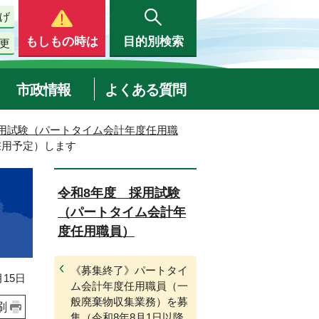
げ
もしもの時は
目的別検索
更
市政情報
よくある質問
用試験（パートタイム会計年度任用職
採用予定）します
令和8年度 採用試験
（パートタイム会計年
度任用職員）
《募集終了》パートタイ
15日
ム会計年度任用職員（一
般廃棄物収集業務）を募
刷
集（令和8年8月1日以降