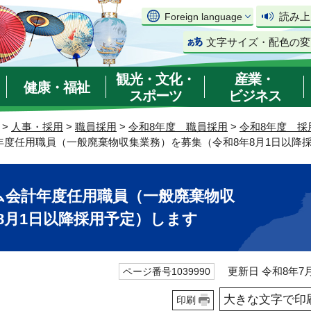
読み上
Foreign language
文字サイズ・配色の変
観光・文化・
産業・
健康・福祉
スポーツ
ビジネス
>
人事・採用
>
職員採用
>
令和8年度 職員採用
>
令和8年度 採
年度任用職員（一般廃棄物収集業務）を募集（令和8年8月1日以降
ム会計年度任用職員（一般廃棄物収
8月1日以降採用予定）します
更新日 令和8年7月
ページ番号1039990
大きな文字で印
印刷