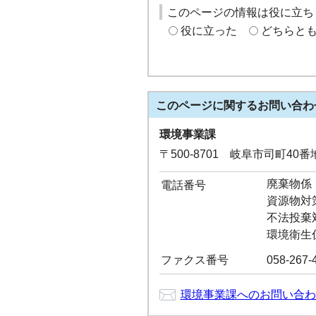
このページの情報は役に立ち
役に立った
どちらと
このページに関する
お問い合わ
環境事業課
〒500-8701 岐阜市司町40
廃棄物係：0
電話番号
資源物対策係
不法投棄対策
環境衛生係：
ファクス番号
058-267-
環境事業課へのお問い合わ