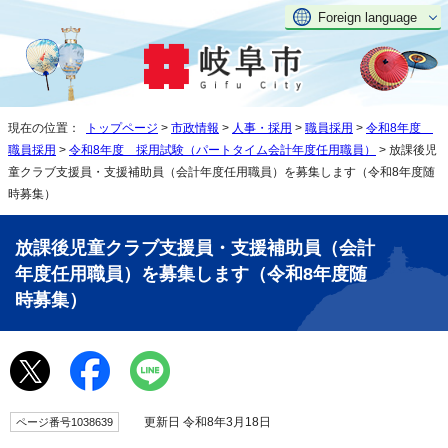
Foreign language
現在の位置：
トップページ
>
市政情報
>
人事・採用
>
職員採用
>
令和8年度
職員採用
>
令和8年度 採用試験（パートタイム会計年度任用職員）
> 放課後児
童クラブ支援員・支援補助員（会計年度任用職員）を募集します（令和8年度随
時募集）
放課後児童クラブ支援員・支援補助員（会計
年度任用職員）を募集します（令和8年度随
時募集）
更新日 令和8年3月18日
ページ番号1038639