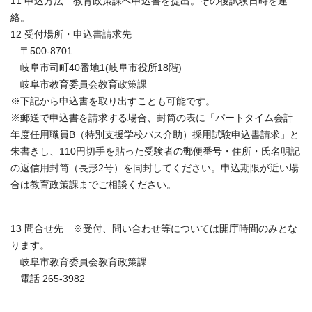
11 申込方法 教育政策課へ申込書を提出。その後試験日時を連
絡。
12 受付場所・申込書請求先
〒500-8701
岐阜市司町40番地1(岐阜市役所18階)
岐阜市教育委員会教育政策課
※下記から申込書を取り出すことも可能です。
※郵送で申込書を請求する場合、封筒の表に「パートタイム会計
年度任用職員B（特別支援学校バス介助）採用試験申込書請求」と
朱書きし、110円切手を貼った受験者の郵便番号・住所・氏名明記
の返信用封筒（長形2号）を同封してください。申込期限が近い場
合は教育政策課までご相談ください。
13 問合せ先 ※受付、問い合わせ等については開庁時間のみとな
ります。
岐阜市教育委員会教育政策課
電話 265-3982