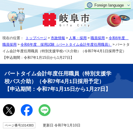
Foreign language
現在の位置：
トップページ
>
市政情報
>
人事・採用
>
職員採用
>
令和6年度
職員採用
>
令和6年度 採用試験（パートタイム会計年度任用職員）
> パートタ
イム会計年度任用職員（特別支援学校バス介助）（令和7年4月1日採用予定）
【申込期間：令和7年1月15日から1月27日】
パートタイム会計年度任用職員（特別支援学
校バス介助）（令和7年4月1日採用予定）
【申込期間：令和7年1月15日から1月27日】
更新日 令和7年1月10日
ページ番号1014383