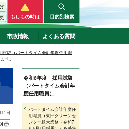
げ
もしもの時は
目的別検索
更
市政情報
よくある質問
用試験（パートタイム会計年度任用職
します。
令和6年度 採用試験
（パートタイム会計年
度任用職員）
パートタイム会計年度任
11日
用職員（東部クリーンセ
ンター粗大業務（令和7
刷
年6月1日採用））を募集