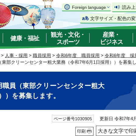
読み上
Foreign language
文字サイズ・配色の変
観光・文化・
産業・
健康・福祉
スポーツ
ビジネス
>
人事・採用
>
職員採用
>
令和6年度 職員採用
>
令和6年度 採
（東部クリーンセンター粗大業務（令和7年6月1日採用））を募集
用職員（東部クリーンセンター粗大
用））を募集します。
更新日 令和7年4月
ページ番号1030905
大きな文字で印
印刷