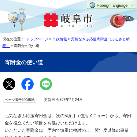
Foreign language
現在の位置：
トップページ
>
市政情報
>
元気なぎふ応援寄附金（ふるさと納
税）
> 寄附金の使い道
寄附金の使い道
更新日 令和7年7月24日
ページ番号1008506
元気なぎふ応援寄附金は、次の5項目（包括メニュー）から、寄附
金を役立てたい項目をお選びいただけます。
いただいた寄附金は、庁内で慎重に検討の上、翌年度以降の事業