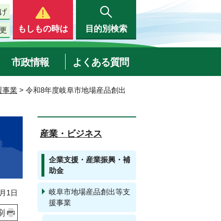
げ
もしもの時は
目的別検索
更
市政情報
よくある質問
援事業
> 令和8年度岐阜市地場産品創出
産業・ビジネス
企業支援・産業振興・補
助金
岐阜市地場産品創出等支
月1日
援事業
刷