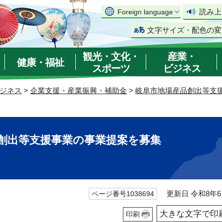
読み上
Foreign language
文字サイズ・配色の変
観光・文化・
産業・
健康・福祉
スポーツ
ビジネス
ジネス
>
企業支援・産業振興・補助金
>
岐阜市地場産品創出等支
創出等支援事業の事業提案を募集
更新日 令和8年6
ページ番号1038694
大きな文字で印
印刷