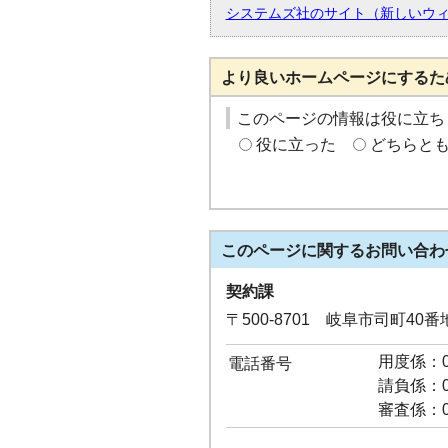
システムズ社のサイト（新しいウ
より良いホームページにするた
このページの情報は役に立ち
役に立った
どちらと
このページに関する
お問い合わ
契約課
〒500-8701 岐阜市司町40
用度係：05
電話番号
請負係：05
審査係：05