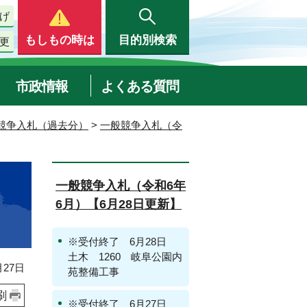
げ
もしもの時は
目的別検索
更
市政情報
よくある質問
競争入札（過去分）
>
一般競争入札（令
一般競争入札（令和6年
6月）【6月28日更新】
※受付終了 6月28日
土木 1260 岐阜公園内
27日
苑整備工事
刷
※受付終了 6月27日