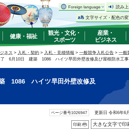
読み上
Foreign language
文字サイズ・配色の変
観光・文化・
産業・
健康・福祉
スポーツ
ビジネス
ジネス
>
入札・契約
>
入札・見積情報
>
一般競争入札公告
>
一般
終了 6月10日 建築 1086 ハイツ早田外壁改修及び屋根防水工事
築 1086 ハイツ早田外壁改修及
更新日 令和6年6月
ページ番号1026947
大きな文字で印
印刷