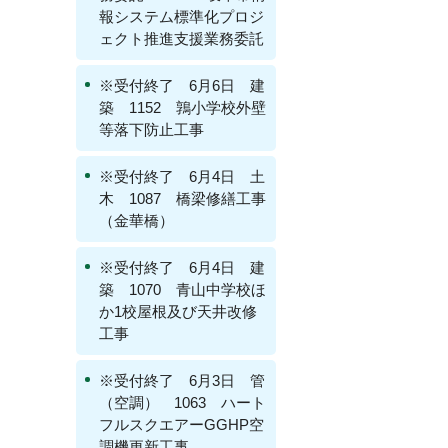
報システム標準化プロジ
ェクト推進支援業務委託
※受付終了 6月6日 建
築 1152 鶉小学校外壁
等落下防止工事
※受付終了 6月4日 土
木 1087 橋梁修繕工事
（金華橋）
※受付終了 6月4日 建
築 1070 青山中学校ほ
か1校屋根及び天井改修
工事
※受付終了 6月3日 管
（空調） 1063 ハート
フルスクエアーGGHP空
調機更新工事